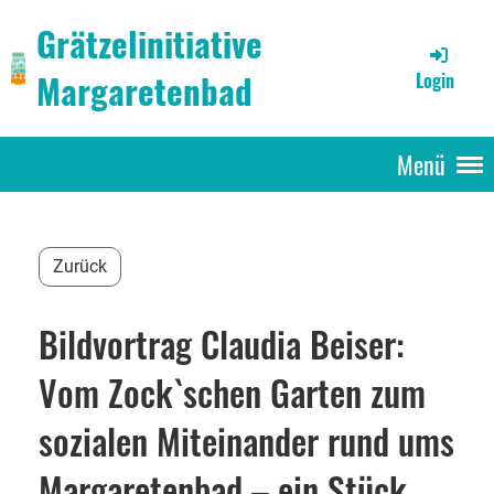
Grätzelinitiative
Margaretenbad
Login
Menü
Zurück
Bildvortrag Claudia Beiser:
Vom Zock`schen Garten zum
sozialen Miteinander rund ums
Margaretenbad – ein Stück