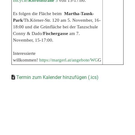
Bicycle/
Körösistraße
5
von 15-17:00.
Es folgen die
Fläche beim
Martha-Tausk-
Park
/Th.Körner-Str. 120 am 5. November, 16-
18:00 und die
Grünfläche bei der Tanzschule
Conny & Dado/
Fischergasse
am 7.
November, 15-17:00.
Interessierte
willkommen!
https://margerl.at/angebote/WG
G
Termin zum Kalender hinzufügen (.ics)